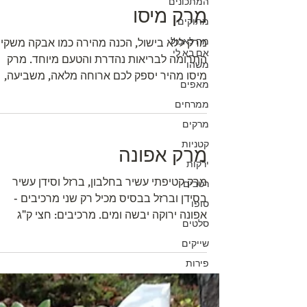
המתכונים
מרק מיסו
מתוקים
מה לאכול
מרק ללא בישול, הכנה מהירה כמו אבקה 
אם בא לי
התרומה לבריאות נהדרת והטעם מיוחד. מרק
משהו
מיסו מהיר יספק לכם ארוחה מלאה, משביעה,
מאפים
נטולת שומן ועשירה...
ממרחים
מרקים
קטניות
מרק אפונה
ירקות
מרק קטיפתי עשיר בחלבון, ברזל וסידן עשיר
רטבים
בסידן וברזל בבסיס מכיל רק שני מרכיבים -
טופו
אפונה ירוקה יבשה ומים. מרכיבים: חצי ק"ג
סלטים
אפונה ירוקה יבשה...
שייקים
פירות