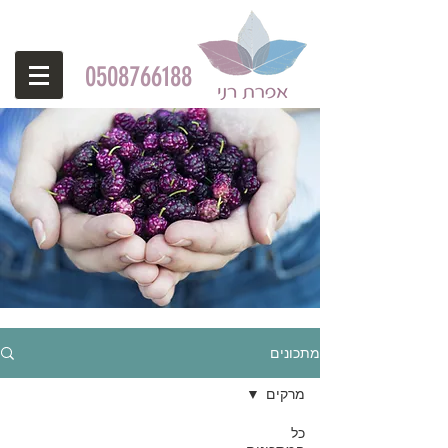
0508766188
מתכונים
מרקים
כל