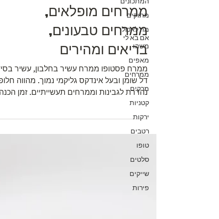
המתכונים
ממרחים מופלאים,
מתוקים
ממרחים טבעונים,
מה לאכול
אם בא לי
בריאים ומהירים
משהו
מאפים
ממרח פסטופו ממרח עשיר בחלבון, עשיר בסיד
ממרחים
דל שומן ובעל אינדקס גליקמי נמוך. מהווה חלופ
מרקים
נהדרת לגבינות וממרחים תעשייתיים. זמן הכנה
קטניות
10...
ירקות
רטבים
טופו
סלטים
שייקים
פירות