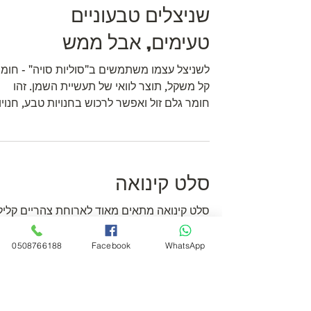
שניצלים טבעוניים
טעימים, אבל ממש
לשניצל עצמו משתמשים ב"סוליות סויה" - חומ
קל משקל, תוצר לוואי של תעשיית השמן. זהו
חומר גלם זול ואפשר לרכוש בחנויות טבע, חנוי
תבלינים...
סלט קינואה
סלט קינואה מתאים מאוד לארוחת צהריים
0508766188
Facebook
WhatsApp
באמצע יום עבודה. את הקינואה יש לשטוף 
במים זורמים (במסננת דקה או נפה), כדי שלא
יהיה לה...