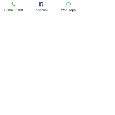
0508766188
Facebook
WhatsApp
אפרת רני, נטורופתית. תטא הילינג,
ריקול הילינג, תזונה בריאה, פרחי