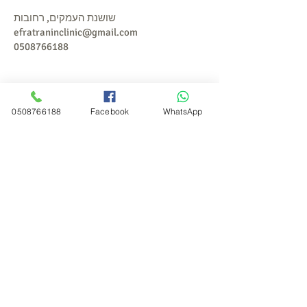
שושנת העמקים, רחובות
efratraninclinic@gmail.com
0508766188
0508766188
Facebook
WhatsApp
אפרת רני, נטורופתית. תטא הילינג,
ריקול הילינג, תזונה בריאה, פרחי