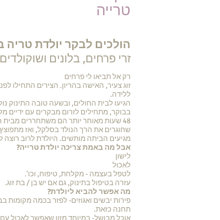
טרייה
הולכים לבקר יולדת טריה ב
זרי פרחים, בלונים ושוקולד
רק אל תביאו לי פרחים
זוג צעיר, האישה בהריון. הצירים התחילו לפ
ללידה.
הגיעו לבית החולים, ובשעה טובה התינוק נולד בלילה. הם ערים כבר 24 שעות רצופות, ולאחר מכן עדיי
בבוקר, מתחילים לזרום מבקרים עם ידיים מלאו
48 שעות מאוחר יותר הם משתחררים מבית ה
שחוגרים את הרך הנולד בסלקל, ואז מתפוצץ
מגיעים הביתה מותשים. היולדת לרוב רוצה 
אבל מה באמת צריכה יולדת טרייה?
לישון
לאכול
לטפל בעצמה - מקלחת, טיפוח, וכו'.
עזרה בטיפול בתינוק, גם אם יש בן / בת זוג.
מה אפשר להביא ליולדת?
פירות יבשים ואגוזים- לפזר בכמה מקומות בב
תחנה כזאת.
אוכל מבושל- במיוחד מזון שאפשר לאכול עם י