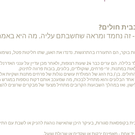
בית חולים?
ים- זה נחמד ומראה שחשבתם עליה. מה היא באמת
נות בוקר, הם התעוררו בהתרגשות. נדנדו את האגן, שתו חליטות פטל, נשימ
ן על ענני האדרנלין נשארים ערים כמעט עד אור הבוקר.
ת במתנות. זרי פרחים, שוקולדים, בלונים, בובות פרווה לתינוק.
חולים. בן / בת הזוג של המולדת עושים נגלות של פרחים מתנות ושקיות אל
 אחד הבלונים והוא מתחיל לבכות, מה שמעכב אותם דקות נוספות במגרש ה
לישון. ואז במהלך השבועות הקרובים מתחיל מצעד של מבקרים שרוצים להצ
ית בקופסאות סגורות, בעיקר היכן שהאישה נוהגת להניק או לשבת עם התינ
ד אחת - מאפינס ירקות או שקדים או
שבולת שועל
.