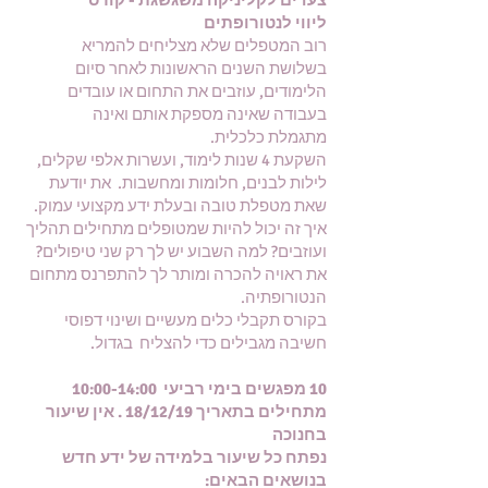
צעדים לקליניקה משגשגת - קורס
ליווי לנטורופתי
ם
רוב המטפלים שלא מצליחים להמריא
בשלושת השנים הראשונות לאחר סיום
הלימודים, עוזבים את התחום או עובדים
בעבודה שאינה מספקת אותם ואינה
מתגמלת כלכלית.
השקעת 4 שנות לימוד, ועשרות אלפי שקלים,
לילות לבנים, חלומות ומחשבות. את יודעת
שאת מטפלת טובה ובעלת ידע מקצועי עמוק.
איך זה יכול להיות שמטופלים מתחילים תהליך
ועוזבים? למה השבוע יש לך רק שני טיפולים?
את ראויה להכרה ומותר לך להתפרנס מתחום
הנטורופתיה.
בקורס תקבלי כלים מעשיים ושינוי דפוסי
חשיבה מגבילים כדי להצליח בגדול.
10 מפגשים בימי רביעי 10:00-14:00
מתחילים בתאריך 18/12/19 . אין שיעור
בחנוכה
נפתח כל שיעור בלמידה של ידע חדש
בנושאים הבאים: