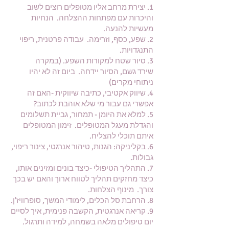
1. יצירת מרחב אליו מטופלים רוצים לשוב
והיכרות עם מפתחות ההצלחה. הנחיות
מעשיות להנעה.
2. שפע, כסף, וזרימה
. עבודה פרטנית, ריפוי
התנגדויות.
3. סיור שטח למקורות השפע. (במקרה
שירד גשם, הסיור יידחה. ביום זה לא יהיו
ניתוחי מקרים)
4. שיווק אקטיבי, כתיבה שיווקית -האם זה
אפשרי גם עבור מי שלא אוהבת לכתוב?
5. למלא את היומן - תמחור, גביית תשלומים
והגדלת מעגל המטופלים. זימון המטופלים
איתם תוכלי להצליח.
6. בקליניקה: הגנות, טיהור אנרגטי, צינור ריפוי,
גבולות.
7. התהליך הטיפולי -כיצד בונים ומזינים אותו,
כיצד מחזקים תהליך לטווח ארוך והאם יש בכך
צורך. מינוף הצלחות.
8. הרחבת סל הכלים, לימודי המשך, סופרוויז'ן.
9. קריאה אנרגטית, הקשבה פנימית, איך לסיים
יום טיפולים מלאה בשמחה, למידה ותרגול.