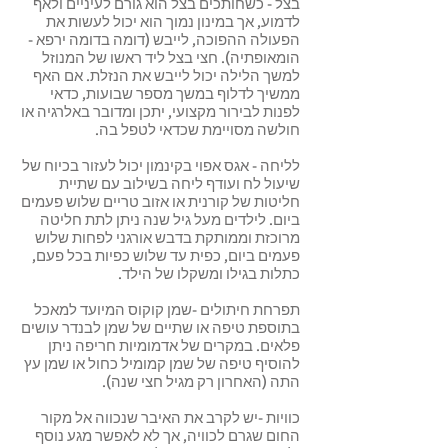
בצל - כשחותכים בצל הוא גורם לעיניים ולאף
לדמוע, אך במינון נמוך הוא יכול לעשות את
הפעולה ההפוכה, לייבש (דומה בדומה ירפא -
הומאופתיה). חצי בצל ליד ראשו של המנוזל
למשך הלילה יכול לייבש את הנזלת. אם האף
ממשיך לדלוף במשך מספר שבועות, כדאי
לפנות לבירור מקצועי, יתכן ומדובר באלרגיה או
חולשה מסויימת שכדאי לטפל בה.
לליחה - אגס אפוי בקינמון יכול לעזור בכיוח של
שיעול לח ועודף ליחה בשילוב עם שתיית
חליטות של קורנית או אזוב טריים שלוש פעמים
ביום. לילדים מעל גיל שנה ניתן לתת חליטה
מרוכזת וממותקת בדבש אורגני לפחות שלוש
פעמים ביום, כפית עד שלוש כפיות בכל פעם,
כתלות בגילו ומשקלו של הילד.
תפרחת חיתולים -שמן קוקוס המיועד למאכל
בתוספת טיפה או שתיים של שמן לבנדר עושים
פלאים. במקרים של אדמומיות חריפה ניתן
להוסיף טיפה של שמן קמומיל כחול או שמן עץ
התה (האחרון רק מגיל חצי שנה).
כוויות -יש לקרב את האיבר שנכווה אל מקור
החום שגרם לכוויה, אך לא לאפשר מגע נוסף