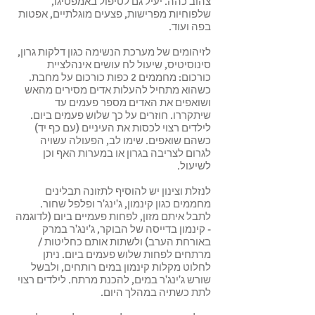
צהוב כהה. יעיל גם לטיפול באמפטיגו,
שלפוחיות מפרישות, פצעים מוגלתיים, אפטות
בפה ועוד.
לזיהומים של מערכת הנשימה כגון דלקות גרון,
סינוסיטיס, שיעול לח עושים אינהלציית
כורכום: מחממים 2 כפות כורכום על מחבת.
כשהוא מתחיל להעלות אדים מסירים מהאש
ושואפים את האדים מספר פעמים עד
שיתקררו. חוזרים על כך שלוש פעמים ביום.
לילדים רצוי לכסות את העיניים (עם כף יד)
כשהם שואפים. שימו לב, הפעולה עשויה
לגרום לצריבה בגרון או במערות האף וכן
לשיעול.
לנזלת וצינון יש להוסיף לתזונה תבלינים
מחממים כגון קינמון, ג'ינג'ר ופלפל שחור.
לתבל איתם מזון, לפחות פעמיים ביום (לדוגמה
- קינמון בדייסה של הבוקר, ג'ינג'ר במרק
באורחת הערב) ולשתות אותם כחליטות /
מרתחים לפחות שלוש פעמים ביום. ניתן
לחלוט מקלות קינמון במים רותחים, ולבשל
שורש ג'ינג'ר במים, להכנת מרתח. לילדים רצוי
לתת כשתיה במהלך היום.