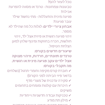
נוכל לעזור להם?
טבעונות וצמחונות - טרנד או מסווה להפרעת
אכילה?
פגיעה מינית והתעללות - מתי נחשוד שילד
עובר פגיעה?
אבחון ציורי ילדים:
לגלות כל מה שהילד לא
מספר.
זיהוי פגיעה רגשית או פיזית אצל ילד, זיהוי
חולשות, הכרה בחוזקות ומינוף שלהן למען
הצלחת הטיפול.
שיעורים חדשים בקורס:
טרנדים תזונתיים, חרדות, וזיהוי מצוקה
אצל ילדים עקב פגיעה מינית או רגשית.
מה תקבלי בקורס:
✔ חוברת קורס מקיפה וחומרי תרגול (נשלחים
בדואר פיזי הביתה לפני הקורס)
✔ סקירה עדכנית של מוצרי מדף
✔ היכרות עם קולגות ומומחים בתחומים
משיקים
✔ טכניקות עבודה חדשניות וייחודיות
✔ מילון תת מודע