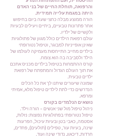
ההיסטוריה, ועם התפתחות המדע
והרפואה, תוחלת החיים של בני האדם
היתה במגמת עלייה תמידית.
הורה ממוצע מבלה כחצי שעה ביום בחיפוש
אחר פתרונות טבעיים, ביתיים ויעילים לבעיות
ולקשיים של ילדיו.
עולם רפואת הילדים כולל מגוון של פתולוגיות
שאינן אופייניות למבוגר, וטיפול נטורופתי
בילדים מחייב התייחסות מעמיקה לעולמו של
הילד ולסביבה בה הוא צומח.
קורס ההתמחות בטיפול בילדים מכניס אתכם
את תוך העולם הגדול והמתפתח של רפואת
ילדים טבעית.
שמונה שיעורים שיתנו לך את כל הכלים
הנדרשים כדי לתת לילדים טיפול מלא, אמיתי
ומרפא.
נושאים הנלמדים בקורס
ניהול טיפול מול שני אנשים – הורה וילד.
טיפול נטורופתי בפתולוגיות נפוצות: נזלות,
אסטמה, כאבי בטן ובעיות עיכול, הפרעות
שינה, בעיות עור, טפילים (תולעים), פחדים,
חרדות, דיכאון, נדודי שינה ועוד.