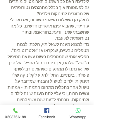
לילדים? האם כל השמנים הארומטיים מותרים
גם לפעוטות? איך בכלל מתרגמים נטורופתיה
של מבוגרים לתינוקות וילדים?
לחלק מן השאלות מצאתי תשובות, ואז נולד לי
עוד ילד, שהביא עימו אתגרים חדשים. כל מה
שחשבתי שאני יודעת בתור אמא ובתור
נטורופתית לא עבד.
כדי למצוא מענה לשאלותיי, הלכתי לכמה
מטפלים טבעיים, שנקראו אז "אלטרנטיבים".
הפליא אותי שהמטפלים פשוט עשו את הטיפול
ה"רגיל" שלהם, אך דיברו בקול מתיילד אל הבן
שלי או נתנו לו ממתקים כשהוא סירב לשתף
פעולה. בינתיים, החלו להגיע לקליניקה שלי
תינוקות וילדים לטיפול והבנתי שמדובר על
טיפול אחר בתכלית מתחום התמחותי - אמהות
ונשים הרות, וכי עליי לתת מענה שונה לילדים
ולתינוקות. נוכחתי לדעת שזה עשוי להיות
מאתגר לתת פורמולות צמחים או לשנות תזונה
לילדים שלא גדלו אל תוך הנטורופתיה וראיתי
0508766188
Facebook
WhatsApp
שלעיתים ההורים בעצמם מתקשים ליישם את
ההנחיות,
אבל כשכן הצליחו, קרו קסמים! ילדים מגיבים