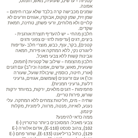
קטניות – עדשים, שעועית, מאש, חומוס,
אפונה.
שמנים מכבישה קרה בלבד שלא עברו חימום –
שמן זית, שמן קוקוס, אבוקדו, אגוזים וזרעים לא
קלויים ולא מלוחים, זרעי פשתן, טחינה, חמאת
שקדים.
חלבון מהחי – יש להעדיף תוצרת אורגנית -
ביצים, דגים (עדיפות לדגי ים צפוני ודגים
קטנים), בקר, עוף, כבש, מוצרי חלב -עדיפות
ליוגורט נקי, ללא המתקה או פירות, חמאה
וגבינות קשות ללא צבעי מאכל.
חלבון מהצומח – שילוב של קטניות (חומוס,
שעועית, מאש, עדשים, אפונה וכיו"ב) עם דגנים
(אורז, חיטה, כוסמין, שיבולת שועל, שעורה
וכו') או עם זרעונים (שומשום, אגוזים, גרעיני
דלעת, גרעיני חמניות).
פחמימות – דגנים מלאים, ירקות, במיוחד ירקות
שורש, פירות טריים.
שתיה – מים, חליטות צמחים ללא המתקה. עלי
נענע, לואיזה, מנטה, מרווה, לימונית, מקלות
קינמון.
ממה כדאי להימנע?
צבעי מאכל: המסוכנים ביותר טרטרזין (E-
102), צהוב סנסט (E-110), אדום אלוורה (E-
129), כחול בריליאנט (E-133), שחור פחם (E-