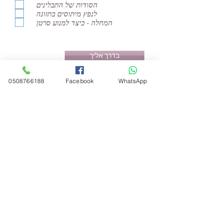
הסודות של התבלינים
לנפץ מיתוסים בתזונה
המחלה - כיצד למנוע סרטן
בדרך אליך
0508766188
Facebook
WhatsApp
אפרת רני, נטורופתית. תטא הילינג,
ריקול הילינג, תזונה בריאה, פרחי