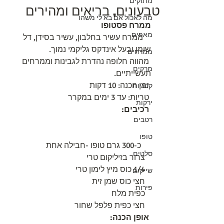
מתוקים
טבעונים, בריאים ומהירים
מה לאכול אם בא לי משהו
ממרח פסטופו
מאפים
    ממרח עשיר בחלבון, עשיר בסידן, דל   
שומן ובעל אינדקס גליקמי נמוך. 
ממרחים
 מהווה חלופה נהדרת לגבינות וממרחים   
מרקים
תעשייתיים.
 זמן הכנה: 10 דקות
קטניות
 טריות: עד 3 ימים במקרר
ירקות
רכיבים:
רטבים
טופו
     כ-300 גרם טופו -חבילה אחת
סלטים
   צרור בזיליקום טרי 
   1/4 כוס מיץ לימון טרי
שייקים
   חצי כוס שמן זית
פירות
   כפית מלח
   חצי כפית פלפל שחור
אופן הכנה: