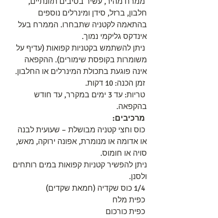
 ממרח מהיר, עשיר בסיבים תזונתיים,     
חלבון, ברזל, סידן ומינרלים נוספים 
בהתאמה לקטניה שתבחרו. הממרח בעל 
אינדקס גליקמי נמוך.
 ניתן להשתמש בקטניות קפואות (עדיף על 
משומרות בקופסת שימורים). ההקפאה 
אינה פוגעת בתכולת המינרלים או החלבון.
 זמן הכנה: 10 דקות. 
 טריות: עד 3 ימים במקרר, עד חודש 
בהקפאה.
מרכיבים:
 כוס וחצי קטניה מבושלת – שעועית לבנה 
או אדומה או מנומרת, אפונה ירוקה, מאש, 
סויה או חומוס. 
ניתן להפשיר קטניות קפואות במים רותחים  
ולסנן.
 1/4 כוס שקדיה (חמאת שקדים)
 כפית מלח
 כפית כורכום