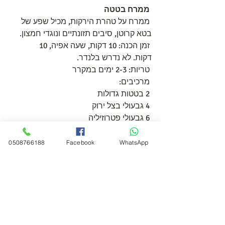
ממרח בטטה
 ממרח על טהרת הירקות, מכיל שפע של 
בטא קרוטן, סיבים תזונתיים ונוגדי חמצון.
 זמן הכנה: 10 דקות, שעה אפיה, 10     
דקות. לא נדרש בלנדר.
 טריות: 2-3 ימים במקרר
 מרכיבים:
 2 בטטות גדולות
 4 גבעולי בצל ירוק 
 6 גבעולי פטרוזיליה
 1/2 כפית פלפל שחור גרוס
 מלח לא נדרש
0508766188
Facebook
WhatsApp
 כף שקדיה או טחינה גולמית משדרגים  את 
הממרח אך הוא טעים גם ללא שומן כלל.
 אופן הכנה:
 אופים את הבטטות בקליפתן (בתבנית 
מכוסה ואטומה או נייר כסף) כ-40 דקות עד 
ריכוך.